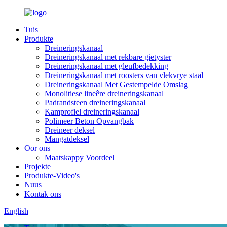
Tuis
Produkte
Dreineringskanaal
Dreineringskanaal met rekbare gietyster
Dreineringskanaal met gleufbedekking
Dreineringskanaal met roosters van vlekvrye staal
Dreineringskanaal Met Gestempelde Omslag
Monolitiese lineêre dreineringskanaal
Padrandsteen dreineringskanaal
Kamprofiel dreineringskanaal
Polimeer Beton Opvangbak
Dreineer deksel
Mangatdeksel
Oor ons
Maatskappy Voordeel
Projekte
Produkte-Video's
Nuus
Kontak ons
English