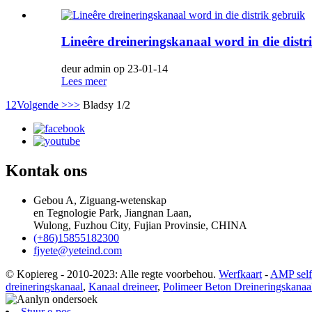
Lineêre dreineringskanaal word in die distr
deur admin op 23-01-14
Lees meer
1
2
Volgende >
>>
Bladsy 1/2
Kontak ons
Gebou A, Ziguang-wetenskap
en Tegnologie Park, Jiangnan Laan,
Wulong, Fuzhou City, Fujian Provinsie, CHINA
(+86)15855182300
fjyete@yeteind.com
© Kopiereg - 2010-2023: Alle regte voorbehou.
Werfkaart
-
AMP sel
dreineringskanaal
,
Kanaal dreineer
,
Polimeer Beton Dreineringskanaa
Stuur e-pos