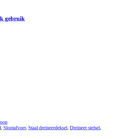
ik gebruik
foon
l
,
Slootafvoer
,
Staal dreineerdeksel
,
Dreineer stelsel
,