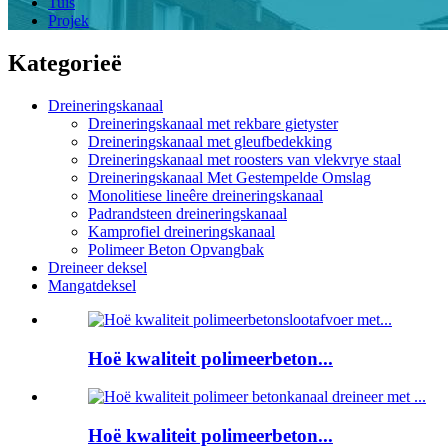
Tuis
Projek
Kategorieë
Dreineringskanaal
Dreineringskanaal met rekbare gietyster
Dreineringskanaal met gleufbedekking
Dreineringskanaal met roosters van vlekvrye staal
Dreineringskanaal Met Gestempelde Omslag
Monolitiese lineêre dreineringskanaal
Padrandsteen dreineringskanaal
Kamprofiel dreineringskanaal
Polimeer Beton Opvangbak
Dreineer deksel
Mangatdeksel
Hoë kwaliteit polimeerbeton...
Hoë kwaliteit polimeerbeton...