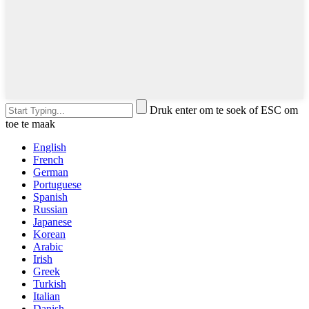
Druk enter om te soek of ESC om
toe te maak
English
French
German
Portuguese
Spanish
Russian
Japanese
Korean
Arabic
Irish
Greek
Turkish
Italian
Danish