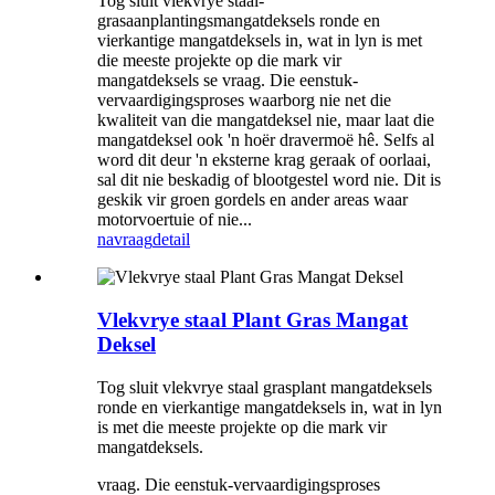
Tog sluit vlekvrye staal-
grasaanplantingsmangatdeksels ronde en
vierkantige mangatdeksels in, wat in lyn is met
die meeste projekte op die mark vir
mangatdeksels se vraag. Die eenstuk-
vervaardigingsproses waarborg nie net die
kwaliteit van die mangatdeksel nie, maar laat die
mangatdeksel ook 'n hoër dravermoë hê. Selfs al
word dit deur 'n eksterne krag geraak of oorlaai,
sal dit nie beskadig of blootgestel word nie. Dit is
geskik vir groen gordels en ander areas waar
motorvoertuie of nie...
navraag
detail
Vlekvrye staal Plant Gras Mangat
Deksel
Tog sluit vlekvrye staal grasplant mangatdeksels
ronde en vierkantige mangatdeksels in, wat in lyn
is met die meeste projekte op die mark vir
mangatdeksels.
vraag. Die eenstuk-vervaardigingsproses