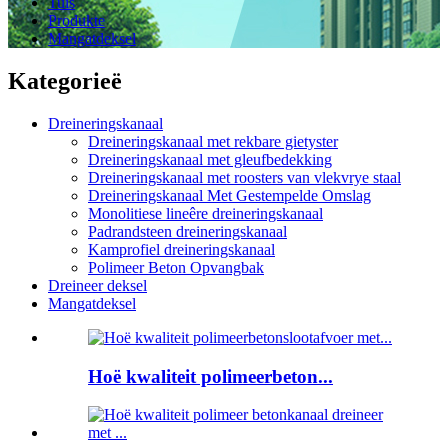
Tuis
Produkte
Mangatdeksel
Kategorieë
Dreineringskanaal
Dreineringskanaal met rekbare gietyster
Dreineringskanaal met gleufbedekking
Dreineringskanaal met roosters van vlekvrye staal
Dreineringskanaal Met Gestempelde Omslag
Monolitiese lineêre dreineringskanaal
Padrandsteen dreineringskanaal
Kamprofiel dreineringskanaal
Polimeer Beton Opvangbak
Dreineer deksel
Mangatdeksel
Hoë kwaliteit polimeerbeton...