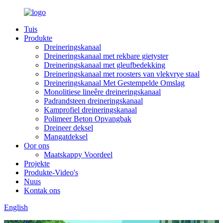
Tuis
Produkte
Dreineringskanaal
Dreineringskanaal met rekbare gietyster
Dreineringskanaal met gleufbedekking
Dreineringskanaal met roosters van vlekvrye staal
Dreineringskanaal Met Gestempelde Omslag
Monolitiese lineêre dreineringskanaal
Padrandsteen dreineringskanaal
Kamprofiel dreineringskanaal
Polimeer Beton Opvangbak
Dreineer deksel
Mangatdeksel
Oor ons
Maatskappy Voordeel
Projekte
Produkte-Video's
Nuus
Kontak ons
English