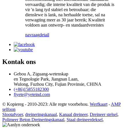
vervaardig; die interne kwaliteit van die produk is
vir 'n lang tyd stabiel en betroubaar; die
dienslewe is lank, na herhaalde toetse, sal na
verwagting meer as 30 jaar bereik; Kwaliteit
voldoen aan ontwerp- en standaardvereistes
navraag
detail
Kontak ons
Gebou A, Ziguang-wetenskap
en Tegnologie Park, Jiangnan Laan,
Wulong, Fuzhou City, Fujian Provinsie, CHINA
(+86)15855182300
fjyete@yeteind.com
© Kopiereg - 2010-2023: Alle regte voorbehou.
Werfkaart
-
AMP
selfoon
Slootafvoer
,
dreineringskanaal
,
Kanaal dreineer
,
Dreineer stelsel
,
Polimeer Beton Dreineringskanaal
,
Staal dreineerdeksel
,