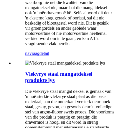
waarborg nie net die kwaliteit van die
mangatdeksel nie, maar laat die mangatdeksel
ook 'n hoër dravermoë hê. Selfs al word dit deur
'n eksterne krag geraak of oorlaai, sal dit nie
beskadig of blootgestel word nie. Dit is geskik
vir groengordels en ander gebiede waar
motorvoertuie of nie-motorvoertuie heeltemal
verbied word om in te gaan, en kan A15-
vragdraende vlak bereik.
navraag
detail
Vlekvrye staal mangatdeksel
produkte lys
Die vlekvrye staal mangat deksel is gemaak van
'n hoë-sterkte vlekvrye staal plaat as die basis
materiaal, aan die onderkant versterk deur hoek
staal, gesny, gevou, en gesweis deur 'n volledige
stel van argon-fluoor sweis proses. Die voorkoms
van die produk is pragtig en pragtig; die
dravermoë is hoog, en dit word in streng
ooreenstemming met internasionale standaarde